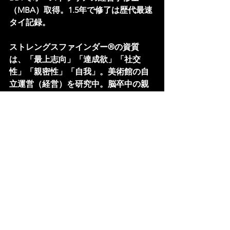
（MBA）取得。1.5年で修了は歴代最速
タイ記録。
ストレングスファインダー®の資質
は、「最上志向」「達成欲」「社交
性」「親密性」「自我」。美術館の自
立運営（経営）を研究中。脳卒中の親
を在宅介護して21年目。
劇場プログラム
ワークショップ
講座
劇場
ワークショップ
講座
すべて表示
最新記事