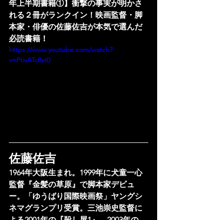
年上半期書籍①】衝撃の事実が明かさ
れる２冊がランクイン！映画監督・脚
本家・俳優の佐藤佐吉が本気で選んだ
必読書籍！
https://www.youtube.com/watch?
v=PtivATc8st0
佐藤佐吉
1964年大阪生まれ。1999年に犬童一心
監督『金髪の草原』で脚本家デビュ
ー。「ゆうばり国際映画祭」ヤングシ
ネマグランプリ受賞。三池崇史監督に
よる2001年の『殺し屋1』、2003年の