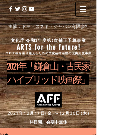
主催：トモ・スズキ・ジャパン有限会社
文化庁 令和2年度第3次補正予算事業
ARTS for the future!
コロナ禍を乗り越えるための文化芸術活動の充実支援事業
2 0 2 1 年「鎌倉山・古民家
ハイブリッド映画祭」
2021年12月17日(金)〜12月30日(木)
14日間、会期中無休