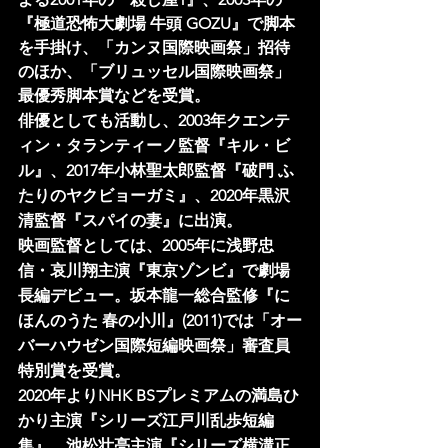
『極道恐怖大劇場 牛頭 GOZU』で脚本
を手掛け、「カンヌ国際映画祭」招待
のほか、「ブリュッセル国際映画祭」
最優秀脚本賞などを受賞。
俳優としても活動し、2003年クエンテ
ィン・タランティーノ監督『キル・ビ
ル』、2017年小林聖太郎監督『破門 ふ
たりのヤクビョーガミ』、2020年黒沢
清監督『スパイの妻』に出演。
映画監督としては、2005年に浅野忠
信・哀川翔主演『東京ゾンビ』で劇場
長編デビュー。坂本龍一総合監修『に
ほんのうた 春の小川』(2011)では「オー
バーハウゼン国際短編映画祭」審査員
特別賞を受賞。
2020年よりNHK BSプレミアムの満島ひ
かり主演『シリーズ江戸川乱歩短編
集』、池松壮亮主演『シリーズ横溝正