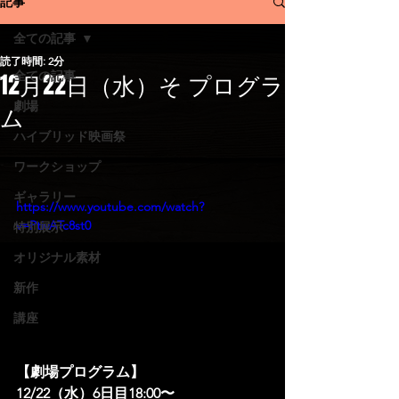
記事
全ての記事
読了時間: 2分
12月22日（水）そ プログラ
全ての記事
劇場
ム
ハイブリッド映画祭
ワークショップ
ギャラリー
https://www.youtube.com/watch?
v=PtivATc8st0
特別展示
オリジナル素材
新作
講座
【劇場プログラム】
12/22（水）6日目18:00〜