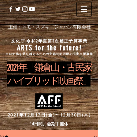
主催：トモ・スズキ・ジャパン有限会社
文化庁 令和2年度第3次補正予算事業
ARTS for the future!
コロナ禍を乗り越えるための文化芸術活動の充実支援事業
2 0 2 1 年「鎌倉山・古民家
ハイブリッド映画祭」
2021年12月17日(金)〜12月30日(木)
14日間、会期中無休