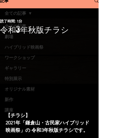
記事
全ての記事
読了時間: 1分
令和3年秋版チラシ
全ての記事
劇場
ハイブリッド映画祭
ワークショップ
ギャラリー
特別展示
オリジナル素材
新作
講座
【チラシ】
2021年「鎌倉山・古民家ハイブリッド
映画祭」の 令和3年秋版チラシです。  