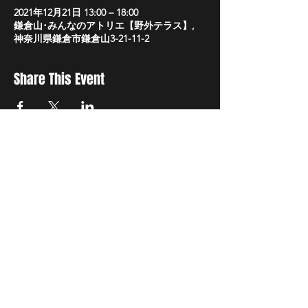
2021年12月21日 13:00 – 18:00
鎌倉山･みんなのアトリエ【野外テラス】,
神奈川県鎌倉市鎌倉山3-21-11-2
Share This Event
事業概要
文化庁「ARTS for the future!」補助対象事業
2021年「鎌倉山・古民家ハイブリッド映画祭」
会期：2021年12月17日(金)〜12月30日(木)
​会場：鎌倉山・みんなのアトリエ
主催・制作：トモ・スズキ・ジャパン
企画・製作：鈴木朋幸
共同制作：鎌倉山･みんなのアトリエ
協力：株式会社ＩＨＩ技術開発本部、筑波学院大学