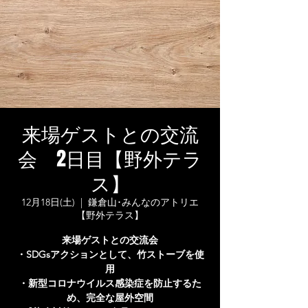
来場ゲストとの交流
会 2日目【野外テラ
ス】
12月18日(土)
  |  
鎌倉山･みんなのアトリエ
【野外テラス】
来場ゲストとの交流会
・SDGsアクションとして、竹ストーブを使
用
・新型コロナウイルス感染症を防止するた
め、完全な屋外空間