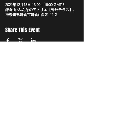
2021年12月18日 13:00 – 18:00 GMT-8
鎌倉山･みんなのアトリエ【野外テラス】,
神奈川県鎌倉市鎌倉山3-21-11-2
Share This Event
事業概要
文化庁「ARTS for the future!」補助対象事業
2021年「鎌倉山・古民家ハイブリッド映画祭」
会期：2021年12月17日(金)〜12月30日(木)
​会場：鎌倉山・みんなのアトリエ
主催・制作：トモ・スズキ・ジャパン
企画・製作：鈴木朋幸
共同制作：鎌倉山･みんなのアトリエ
協力：株式会社ＩＨＩ技術開発本部、筑波学院大学