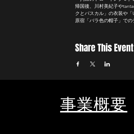
帰国後、川村美紀子やtan
クとパスカル」の衣装や「
原宿「バラ色の帽子」でのデザ
Share This Event
事業概要
文化庁「ARTS for the future!」補助対象
2021年「鎌倉山・古民家ハイブリッド映