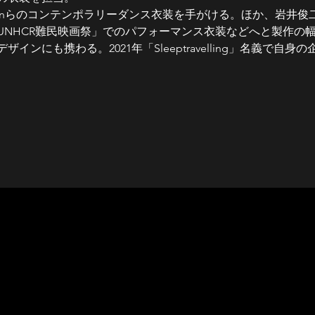
tanらのコンテンポラリーダンス衣装を手がける。ほか、岩井
UNHCR難民映画祭」でのパフォーマンス衣装などへと製作の
インにも携わる。2021年「Sleeptravelling」名義で自
事業
画祭」