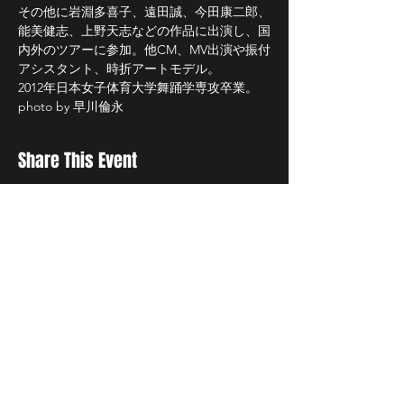
その他に岩淵多喜子、遠田誠、今田康二郎、
能美健志、上野天志などの作品に出演し、国
内外のツアーに参加。他CM、MV出演や振付
アシスタント、時折アートモデル。
2012年日本女子体育大学舞踊学専攻卒業。
photo by 早川倫永
Share This Event
事業概要
文化庁「ARTS for the future!」補助対象事業
2021年「鎌倉山・古民家ハイブリッド映画祭」
会期：2021年12月17日(金)〜12月30日(木)
​会場：鎌倉山・みんなのアトリエ