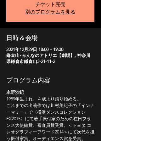
チケット完売
別のプログラムを見る
日時＆会場
2021年12月29日 18:00 – 19:30
鎌倉山･みんなのアトリエ【劇場】, 神奈川
県鎌倉市鎌倉山3-21-11-2
プログラム内容
永野沙紀
1989年生まれ。４歳より踊り始める。
これまでの出演作では川村美紀子の「インナ
ーマミー」で〈横浜ダンスコレクション
EX2015〉にて若手振付家のための在日フラ
ンス大使館賞、審査員賞受賞。＜トヨタ コ
レオグラフィーアワード2014＞にて次代を担
う振付家賞、オーディエンス賞を受賞。