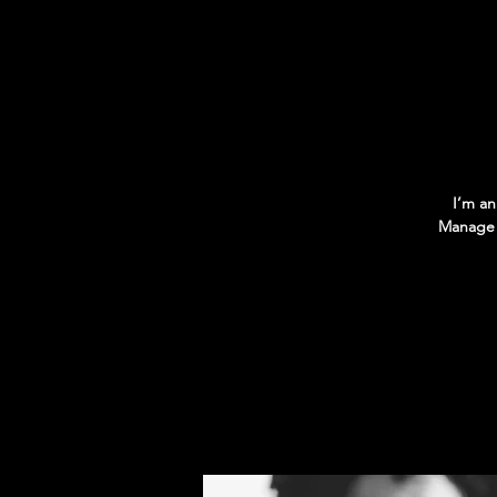
I’m an
Manage E