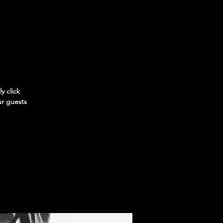
y click
ur guests