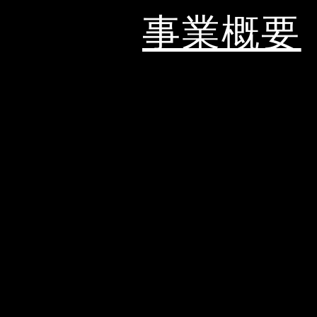
事業概要
文化庁「ARTS for the future!」補助対象
2021年「鎌倉山・古民家ハイブリッド映
会期：2021年12月17日(金)〜12月30日(木)
​会場：鎌倉山・みんなのアトリエ
主催・制作：トモ・スズキ・ジャパン
企画・製作：鈴木朋幸
共同制作：鎌倉山･みんなのアトリエ
協力：株式会社ＩＨＩ技術開発本部、筑
後援：一般社団法人全国古民家再生協会 