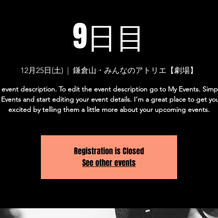
9日目
12月25日(土)
  |  
鎌倉山・みんなのアトリエ【劇場】
 event description. To edit the event description go to My Events. Simpl
vents and start editing your event details. I’m a great place to get yo
excited by telling them a little more about your upcoming events.
Registration is Closed
See other events